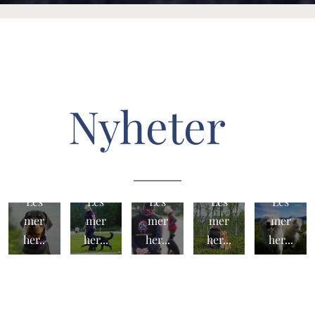
Nyheter
Valpep
Hunde
Ledig
Ledig
akker
Klippe
sport-
plass
plass i
"Det
kort
utdann
på
Hunde
gode
PT-
else
høsten
barnea
valget"
timer.
2026.
s kurs.
gen.
Les
Les
Les
Les
Les
mer
mer
mer
mer
mer
her..
her...
her...
her...
her...